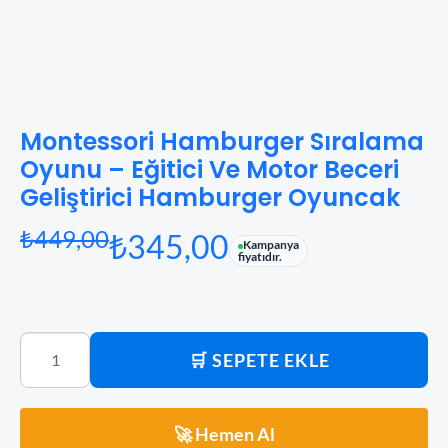
Montessori Hamburger Sıralama
Ana Sayfa
Eğitici Oyuncak
/
Oyun - Oyuncak
,
Oyun - Oyuncak
/
Eğitici Oyuncak
/ Montessori Ha
Oyunu – Eğitici Ve Motor Beceri
Geliştirici Hamburger Oyuncak
₺
449,00
₺
345,00
Kampanya
fiyatıdır.
🛒 SEPETE EKLE
🚀 Hemen Al