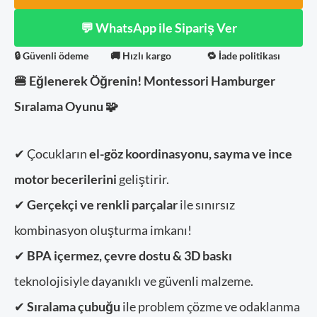
💬 WhatsApp ile Sipariş Ver
🔒 Güvenli ödeme
🚚 Hızlı kargo
🔁 İade politikası
🍔 Eğlenerek Öğrenin! Montessori Hamburger
Sıralama Oyunu 🧩
✔ Çocukların
el-göz koordinasyonu, sayma ve ince
motor becerilerini
geliştirir.
✔
Gerçekçi ve renkli parçalar
ile sınırsız
kombinasyon oluşturma imkanı!
✔
BPA içermez, çevre dostu & 3D baskı
teknolojisiyle dayanıklı ve güvenli malzeme.
✔
Sıralama çubuğu
ile problem çözme ve odaklanma