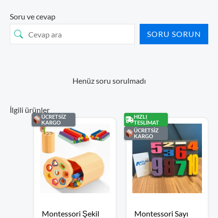
Soru ve cevap
SORU SORUN
Henüz soru sorulmadı
İlgili ürünler
ÜCRETSİZ
HIZLI
KARGO
TESLİMAT
ÜCRETSİZ
KARGO
Orijinal
Şu
Orijinal
Şu
Montessori Şekil
fiyat:
andaki
Montessori Sayı
fiyat:
andaki