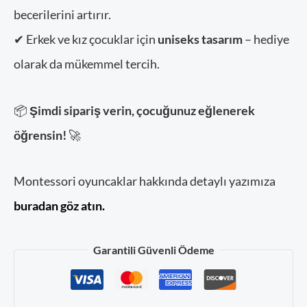
becerilerini artırır.
✔ Erkek ve kız çocuklar için
uniseks tasarım
– hediye
olarak da mükemmel tercih.
📦
Şimdi sipariş verin, çocuğunuz eğlenerek
öğrensin!
🚀
Montessori oyuncaklar hakkında detaylı yazımıza
buradan göz atın.
Stok kodu:
2025-3
Garantili Güvenli Ödeme
Kategoriler:
Eğitici Oyuncak
,
Oyun - Oyunc