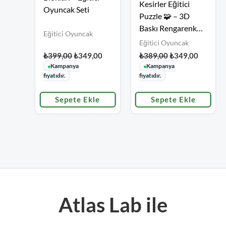
Kesirler Eğitici
fiyat:
andaki
₺349,00.
Oyuncak Seti
₺389,00.
fiyat:
Puzzle 🧩 – 3D
₺349,00
Baskı Rengarenk
Eğitici Oyuncak
Fraction Oyunu 🌈
Eğitici Oyuncak
| Montessori
₺
399,00
₺
349,00
₺
389,00
₺
349,00
Matematik Seti 📚
Kampanya
Kampanya
fiyatıdır.
fiyatıdır.
Sepete Ekle
Sepete Ekle
Atlas Lab ile