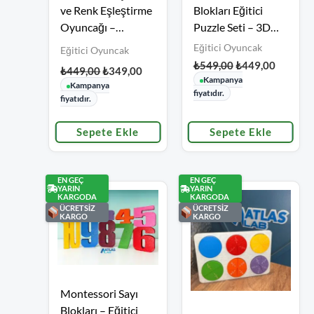
₺449,00.
fiyat:
₺549,00.
fiyat:
ve Renk Eşleştirme
Blokları Eğitici
₺349,00.
₺449,00
Oyuncağı –
Puzzle Seti – 3D
Duyusal Eğitim Seti
Baskı Çocuk
Eğitici Oyuncak
Eğitici Oyuncak
Oyuncakları
₺
549,00
₺
449,00
₺
449,00
₺
349,00
Kampanya
Kampanya
fiyatıdır.
fiyatıdır.
5 üzerinden
5.00
oy aldı
Sepete Ekle
Sepete Ekle
EN GEÇ
EN GEÇ
YARIN
YARIN
KARGODA
KARGODA
ÜCRETSİZ
ÜCRETSİZ
KARGO
KARGO
Orijinal
Şu
Montessori Sayı
fiyat:
andaki
Orijinal
Şu
₺399,00.
fiyat:
Blokları – Eğitici