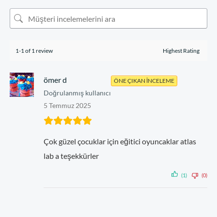
1-1 of 1 review
ömer d
ÖNE ÇIKAN İNCELEME
Doğrulanmış kullanıcı
5 Temmuz 2025
Çok güzel çocuklar için eğitici oyuncaklar atlas
lab a teşekkürler
(1)
(0)