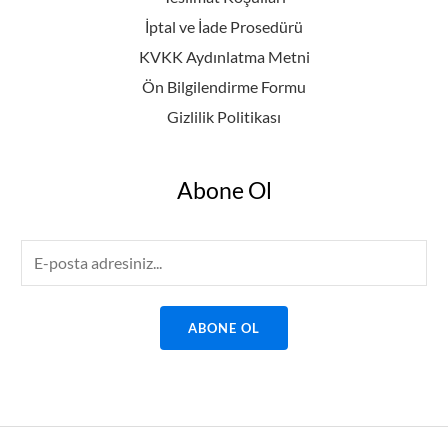
İptal ve İade Prosedürü
KVKK Aydınlatma Metni
Ön Bilgilendirme Formu
Gizlilik Politikası
Abone Ol
E
m
a
ABONE OL
i
l
*