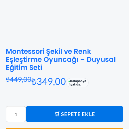
Montessori Şekil ve Renk
Ana Sayfa
Eğitici Oyuncak
/
Oyun - Oyuncak
/
Eğitici Oyuncak
/ Montessori Şek
Eşleştirme Oyuncağı – Duyusal
Eğitim Seti
₺
449,00
₺
349,00
Kampanya
fiyatıdır.
🛒 SEPETE EKLE