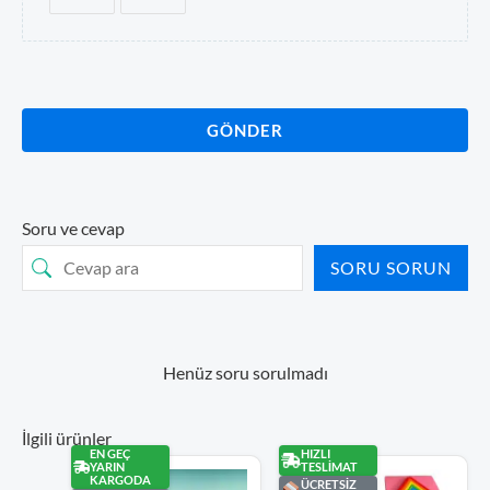
GÖNDER
Soru ve cevap
SORU SORUN
Henüz soru sorulmadı
İlgili ürünler
EN GEÇ
HIZLI
YARIN
TESLİMAT
KARGODA
ÜCRETSİZ