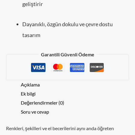
geliştirir
Dayanıklı, özgün dokulu ve çevre dostu
tasarım
Kategoriler:
Eğitici Oyuncak
Garantili Güvenli Ödeme
Etiketler:
Çocuk Gelişim
,
Eğitici
,
M
Açıklama
Ek bilgi
Değerlendirmeler (0)
Soru ve cevap
Renkleri, şekilleri ve el becerilerini aynı anda öğreten