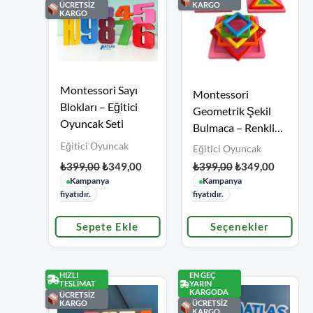
ÜCRETSİZ
KARGO
KARGO
Orijinal
Şu
Orijinal
Şu
Bu
Montessori Sayı
fiyat:
andaki
Montessori
fiyat:
andaki
₺399,00.
fiyat:
ürünün
Blokları – Eğitici
₺399,00.
fiyat:
Geometrik Şekil
₺349,00.
₺349,00
Oyuncak Seti
birden
Bulmaca – Renkli
Puzzle Oyuncak
Eğitici Oyuncak
fazla
Eğitici Oyuncak
Seti
₺
399,00
₺
349,00
₺
399,00
₺
349,00
varyasyonu
Kampanya
Kampanya
var.
fiyatıdır.
fiyatıdır.
Seçenekler
Sepete Ekle
Seçenekler
ürün
sayfasından
seçilebilir
HIZLI
EN GEÇ
TESLİMAT
YARIN
KARGODA
ÜCRETSİZ
KARGO
ÜCRETSİZ
KARGO