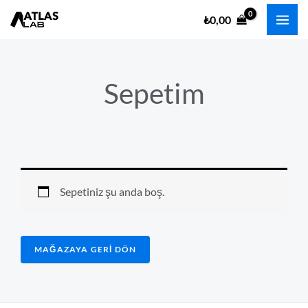
İçeriğe
₺
0,00
atla
Sepetim
Sepetiniz şu anda boş.
MAĞAZAYA GERI DÖN