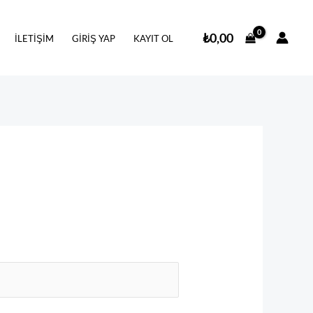
₺
0,00
İLETIŞIM
GIRIŞ YAP
KAYIT OL