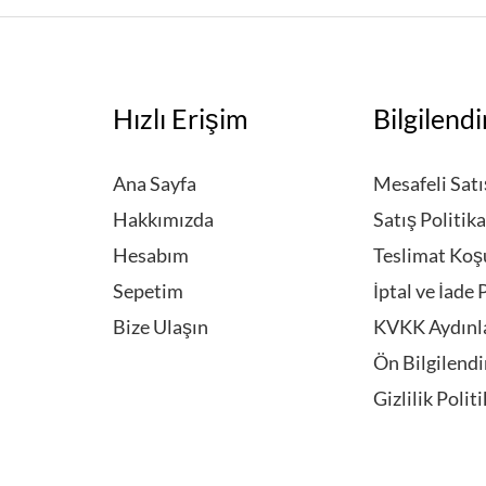
Hızlı Erişim
Bilgilend
Ana Sayfa
Mesafeli Sat
Hakkımızda
Satış Politika
Hesabım
Teslimat Koşu
Sepetim
İptal ve İade
Bize Ulaşın
KVKK Aydınl
Ön Bilgilend
Gizlilik Polit