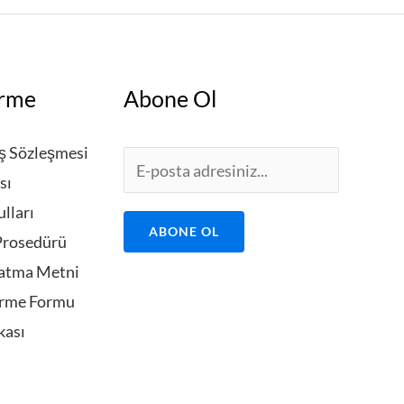
irme
Abone Ol
ış Sözleşmesi
E
sı
m
lları
a
ABONE OL
 Prosedürü
i
atma Metni
l
irme Formu
*
ikası