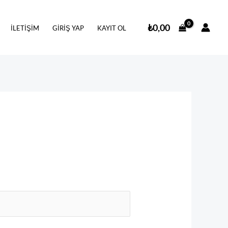
₺
0,00
İLETIŞIM
GIRIŞ YAP
KAYIT OL