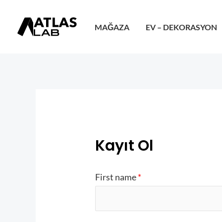
İçeriğe
atla
MAĞAZA
EV – DEKORASYON
Kayıt Ol
First name
*