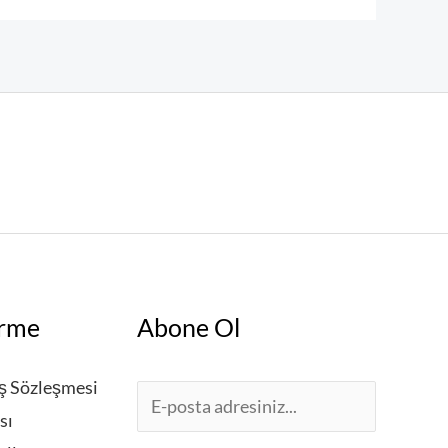
irme
Abone Ol
ış Sözleşmesi
E
sı
m