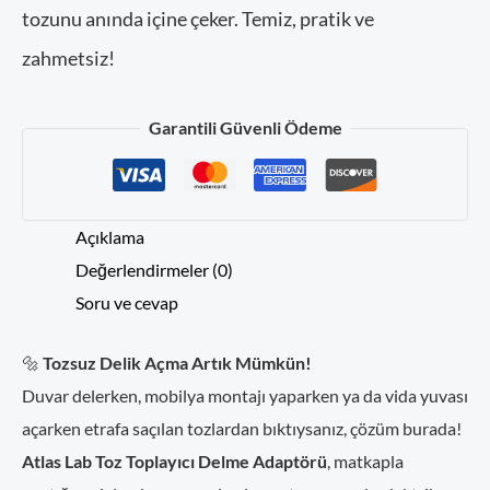
tozunu anında içine çeker. Temiz, pratik ve
zahmetsiz!
Stok kodu:
2025-44
Garantili Güvenli Ödeme
Kategoriler:
Pratik Çözümler
Etiketler:
toz
Açıklama
Değerlendirmeler (0)
Soru ve cevap
🔩
Tozsuz Delik Açma Artık Mümkün!
Duvar delerken, mobilya montajı yaparken ya da vida yuvası
açarken etrafa saçılan tozlardan bıktıysanız, çözüm burada!
Atlas Lab Toz Toplayıcı Delme Adaptörü
, matkapla