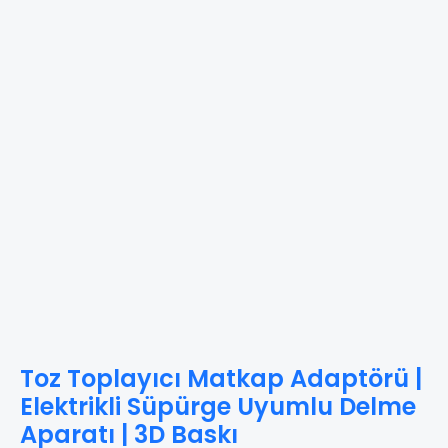
Toz Toplayıcı Matkap Adaptörü |
Ana Sayfa
Pratik Çözümler
/
Genel
/
Pratik Çözümler
/ Toz Toplayıcı Matkap Ada
Elektrikli Süpürge Uyumlu Delme
Aparatı | 3D Baskı