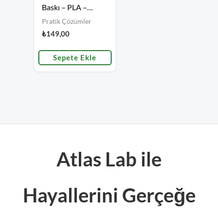
Baskı – PLA –
Düzenleyici Aparat
Pratik Çözümler
– Duvar Askılık
₺
149,00
Sepete Ekle
Atlas Lab ile
Hayallerini Gerçeğe