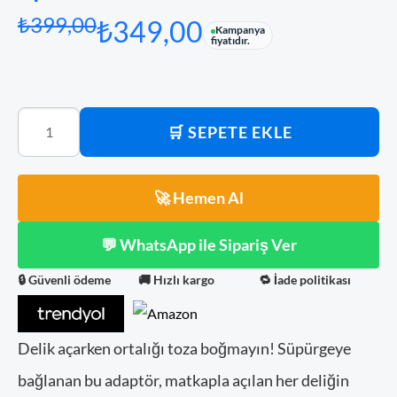
₺
399,00
₺
349,00
Kampanya
fiyatıdır.
🛒 SEPETE EKLE
🚀 Hemen Al
💬 WhatsApp ile Sipariş Ver
🔒 Güvenli ödeme
🚚 Hızlı kargo
🔁 İade politikası
Delik açarken ortalığı toza boğmayın! Süpürgeye
bağlanan bu adaptör, matkapla açılan her deliğin