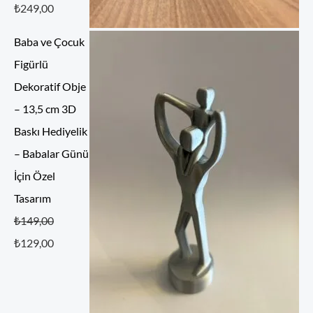
₺
249,00
Baba ve Çocuk
Figürlü
Dekoratif Obje
– 13,5 cm 3D
Baskı Hediyelik
– Babalar Günü
İçin Özel
Tasarım
5 üzerinden
₺
149,00
5.00
oy aldı
₺
129,00