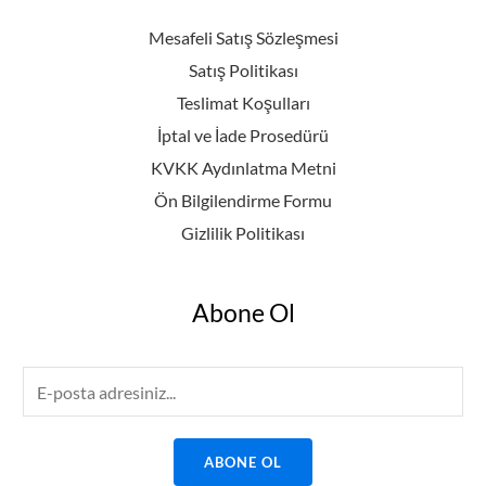
Mesafeli Satış Sözleşmesi
Satış Politikası
Teslimat Koşulları
İptal ve İade Prosedürü
KVKK Aydınlatma Metni
Ön Bilgilendirme Formu
Gizlilik Politikası
Abone Ol
E
m
a
ABONE OL
i