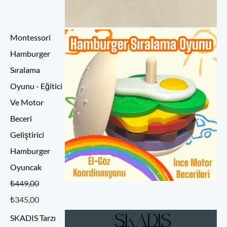
Montessori
Hamburger
Sıralama
Oyunu - Eğitici
Ve Motor
Beceri
Geliştirici
Hamburger
Oyuncak
5 üzerinden
₺
449,00
5.00
oy aldı
₺
345,00
SKADIS Tarzı