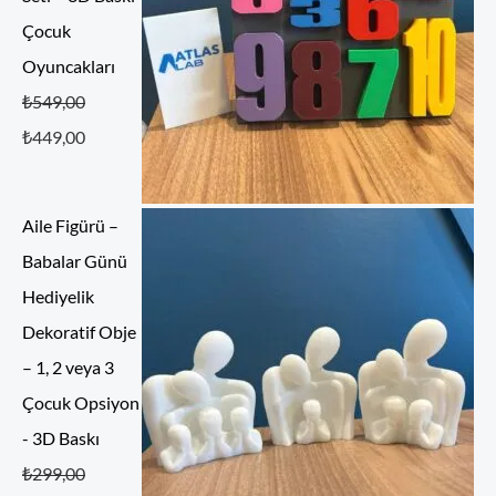
Çocuk
Oyuncakları
5 üzerinden
₺
549,00
5.00
oy aldı
₺
449,00
Aile Figürü –
Babalar Günü
Hediyelik
Dekoratif Obje
– 1, 2 veya 3
Çocuk Opsiyon
- 3D Baskı
5 üzerinden
₺
299,00
5.00
oy aldı