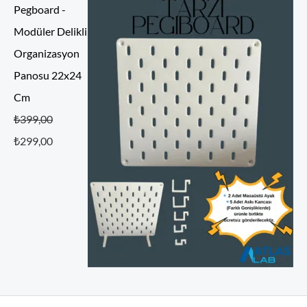
Pegboard -
Modüler Delikli
Organizasyon
Panosu 22x24
Cm
5 üzerinden
₺
399,00
5.00
oy aldı
₺
299,00