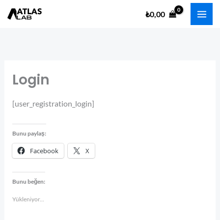
İçeriğe
₺
0,00
atla
Login
[user_registration_login]
Bunu paylaş:
Facebook
X
Bunu beğen:
Yükleniyor...